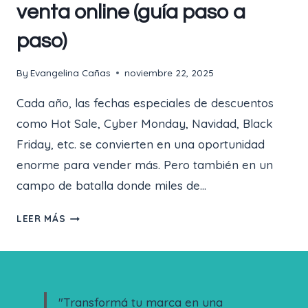
venta online (guía paso a
paso)
By
Evangelina Cañas
noviembre 22, 2025
Cada año, las fechas especiales de descuentos
como Hot Sale, Cyber Monday, Navidad, Black
Friday, etc. se convierten en una oportunidad
enorme para vender más. Pero también en un
campo de batalla donde miles de…
LEER MÁS
CÓMO
PREPARAR
TU
NEGOCIO
PARA
"Transformá tu marca en una