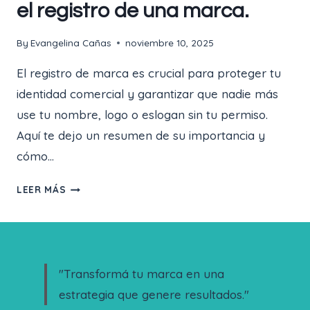
el registro de una marca.
By
Evangelina Cañas
noviembre 10, 2025
El registro de marca es crucial para proteger tu
identidad comercial y garantizar que nadie más
use tu nombre, logo o eslogan sin tu permiso.
Aquí te dejo un resumen de su importancia y
cómo…
LEER MÁS
LA
IMPORTANCIA
DE
REALIZAR
EL
"Transformá tu marca en una
REGISTRO
estrategia que genere resultados."
DE