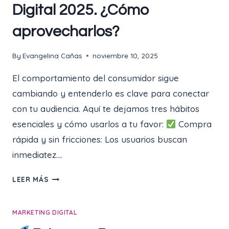
LOS
Digital 2025. ¿Cómo
GRANDES
aprovecharlos?
EVENTOS
DE
VENTA
By
Evangelina Cañas
noviembre 10, 2025
ONLINE
El comportamiento del consumidor sigue
(GUÍA
PASO
cambiando y entenderlo es clave para conectar
A
con tu audiencia. Aquí te dejamos tres hábitos
PASO)
esenciales y cómo usarlos a tu favor:
Compra
rápida y sin fricciones: Los usuarios buscan
inmediatez….
LEER MÁS
HÁBITOS
DEL
MARKETING DIGITAL
CONSUMIDOR
DIGITAL