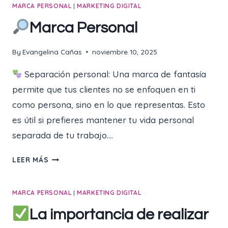
MARCA PERSONAL
|
MARKETING DIGITAL
PARA
CREAR
Marca Personal
LA
PRESENCIA
By
Evangelina Cañas
noviembre 10, 2025
DIGITAL
DE
Separación personal: Una marca de fantasía
TU
permite que tus clientes no se enfoquen en ti
NUEVO
como persona, sino en lo que representas. Esto
NEGOCIO
O
es útil si prefieres mantener tu vida personal
MARCA
separada de tu trabajo….
PERSONAL
LEER MÁS
MARCA
PERSONAL
MARCA PERSONAL
|
MARKETING DIGITAL
La importancia de realizar